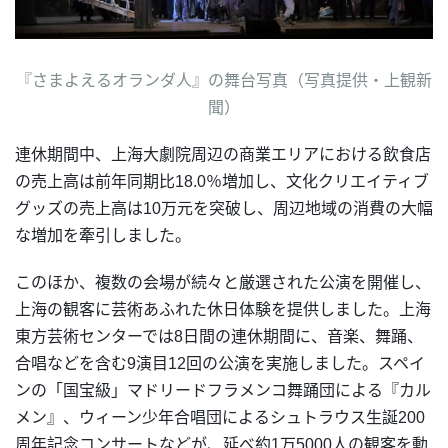
『さまよえるオランダ人』の舞台写真（写真提供・上観新
聞）
連休期間中、上海大劇院周辺の商業エリアにおける飲食店
の売上高は前年同期比18.0％増加し、文化クリエイティブ
グッズの売上高は10万元を突破し、周辺地域の消費の大幅
な増加を牽引しました。
このほか、複数の会場が続々と厳選された公演を開催し、
上海の観客に芸術あふれた休日体験を提供しました。上海
東方芸術センターでは8日間の連休期間に、音楽、舞踊、
合唱などを含む9演目12回の公演を実施しました。スペイ
ンの「国宝級」マドリードフラメンコ舞踊団による『カル
メン』、ウィーン少年合唱団によるシュトラウス生誕200
周年記念コンサートなどが、延べ約1万5000人の観客を動