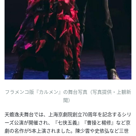
フラメンコ版『カルメン』の舞台写真（写真提供・上観新
聞）
天蟾逸夫舞台では、上海京劇院創立70周年を記念するシリ
ーズ公演が開催され、『七侠五義』『曹操と楊修』など京
劇の名作が5本上演されました。陳少雲や史依弘など三世