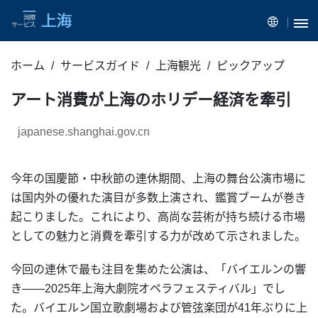
ホーム
サービスガイド
上海観光
ピックアップ
アート消費が上海のホリデー経済を牽引
japanese.shanghai.gov.cn
今年の国慶節・中秋節の連休期間、上海の舞台公演市場に
は国内外の優れた演目が多数上演され、鑑賞ブームが巻き
起こりました。これにより、高尚な芸術が持ち続ける
市場
としての魅力と消費を牽引する力が改めて示されました。
今回の連休で最も注目を集めた公演は、「バイエルンの響
き――2025年上海大劇院オペラフェスティバル」でし
た。バイエルン国立歌劇場および管弦楽団が41年ぶりに上