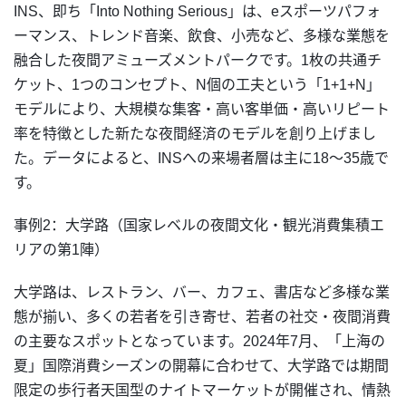
INS、即ち「Into Nothing Serious」は、eスポーツパフォ
ーマンス、トレンド音楽、飲食、小売など、多様な業態を
融合した夜間アミューズメントパークです。1枚の共通チ
ケット、1つのコンセプト、N個の工夫という「1+1+N」
モデルにより、大規模な集客・高い客単価・高いリピート
率を特徴とした新たな夜間経済のモデルを創り上げまし
た。データによると、INSへの来場者層は主に18〜35歳で
す。
事例2：大学路（国家レベルの夜間文化・観光消費集積エ
リアの第1陣）
大学路は、レストラン、バー、カフェ、書店など多様な業
態が揃い、多くの若者を引き寄せ、若者の社交・夜間消費
の主要なスポットとなっています。2024年7月、「上海の
夏」国際消費シーズンの開幕に合わせて、大学路では期間
限定の歩行者天国型のナイトマーケットが開催され、情熱