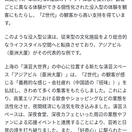
ごとに異なる体験ができる個性化された没入型の体験を観
客にもたらし、「Z世代」の観客から高い支持を得ていま
す。
このような没入型公演は、従来型の文化施設をより総合的
なライフスタイル空間へと転換させており、アジアビル
（亜洲大厦）がその代表的な例です。
上海の「演芸大世界」の中心に位置する新たな演芸スペー
ス「アジアビル（亜洲大厦）」は、「Z世代」の観客が感
じる「義務的な感じ・会社疲れ（中国語の『班味』）」を
払拭し、きわめて多くの集客をもたらしました。これによ
り、商業エリアにおける飲食やショッピングなどの業態を
活性化させ、夜間経済にも活気を吹き込みました。演芸ス
ペースは、深夜食堂、深夜カフェといった周辺の業態やフ
ァンによる応援イベントと連携することにより、芸術と日
常の境を打ち破りました。また、「好奇心」に駆られた一