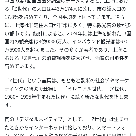
中国の第7回全国国勢調査のデータによると、上海におけ
る「Z世代」の人口は443万174人に達し、市の総人口の
17.8％を占めており、全国平均を上回っています。さら
に、上海は非定住人口が非常に多く、特に観光客の数が多
い都市です。統計によると、2024年には上海を訪れた中国
国内の観光客は3億9000万人、インバウンド観光客は670
万5900人を超えました。その多くが若者であり、上海に
おける「Z世代」の消費規模を拡大させ、消費の可能性を
高めています。
「Z世代」という言葉は、もともと欧米の社会学やマーケ
ティングの研究で登場し、「ミレニアル世代」（Y世代、
1980〜1995年生まれた世代）に続く新たな世代を指しま
す。
真の「デジタルネイティブ」として、「Z世代」は生まれ
たときからインターネットに接しており、スマートフォ
ン、SNS、ショート動画などのデジタルツールに自然に馴