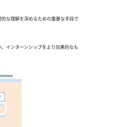
問的な
理解を深める
ための
重要な
手段で
い。
インターンシップをより効果
的
なも