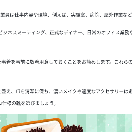
従業員は
仕事内容
や環境
、例えば、実験室、病院、屋外作業な
ビジネスミーティング、正式なディナー、日常のオフィス業務
仕事着
を事前に
数着
用意
しておく
ことをお勧めします。これら
。
を整え、爪を清潔に保ち、濃いメイクや過度なアクセサリー
は
ロ仕様の靴を選び
ましょう。