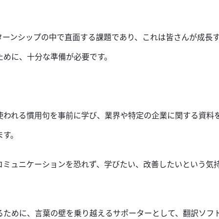
ターンシップの中
で
直面する課題で
あり、
これは皆さん
が
成長
ために、十分な準備
が必要
です。
使われる慣用句を事前に学び、業界や特定の企業に関する資料
ます。
コミュニケーション
を
恐れず
、学
びたい、
改善したい
という気
るため
に
、言葉の壁を乗り越えるサポーターとして、翻訳ソフ