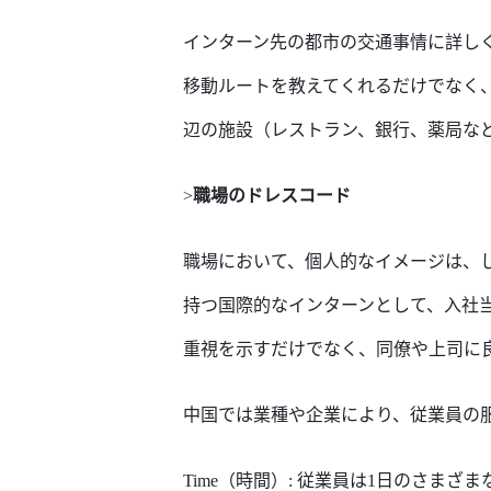
インターン先の都市の交通
事情
に詳し
移動
ルート
を
教えてくれ
るだけでなく
辺の施設（レストラン、銀行、薬局な
>
職場
のドレスコード
職場
において
、個人
的な
イメージ
は、
持つ国際
的な
インターンとして、
入社
重視を示すだけでなく、同僚や上司に
中国では
業種や
企業
により、
従業員の
Time（時間）: 従業員は1日の
さまざま