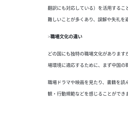
翻訳にも対応
してい
る）を活用するこ
難しいことが
多く
あり、誤解や失礼を
>
職場文化の違い
どの
国
にも
独特の職場文化があり
ます
場環境に適応するために、
まず中国の
職場ドラマや映画を
見
たり、書籍を読
観・行動規範などを感じることができ