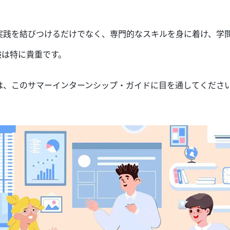
実践を結びつける
だけでなく
、専門
的な
スキルを
身に着け
、
学
験は特
に貴重です。
は
、
この
サマーインターンシップ
・ガイドに目を通して
くださ