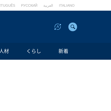
RTUGUÊS
РУССКИЙ
العربية
ITALIANO
人材
くらし
新着