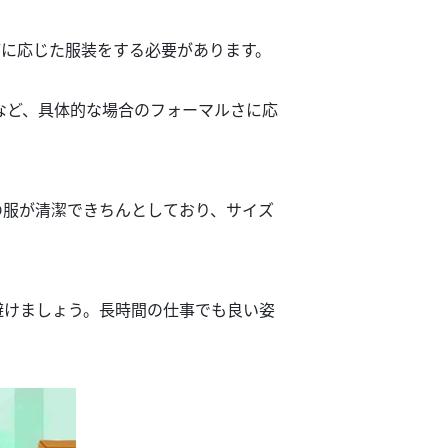
どに応じた服装を
する必要があります。
など、
具体的な場合のフォーマル
さ
に応
の服
が
清潔で
きちんと
しており、サイズ
避けましょう。長時間の仕事でも良
い
姿