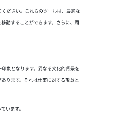
てください。これらのツールは
、
最適な
を移動することが
できます。さらに、周
。
一印象となります。異なる文化
的
背景を
があります。
そ
れは仕事
に対する敬意
と
って
います。