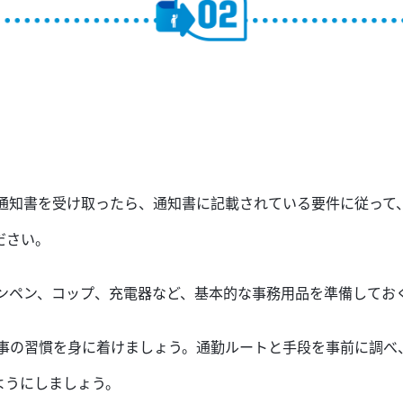
通知
書
を受け取ったら、通知
書
に記載されている要件に従って
ださい。
インペン、コップ、充電器など、基本的な
事務
用品を
準備してお
事の習慣
を身に着けましょう
。通勤
ルート
と手段を事前に
調べ
ようにしましょう。