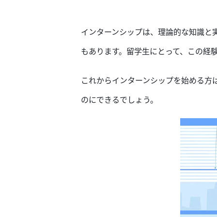
インターンシップは、理論
的な
知識と
もあります。
留学生にとって、こ
の経
これから
インターンシップを始める
方
の
に
できるでしょう
。