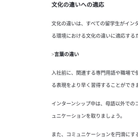
文化
の違いへ
の適応
文化の違いは、すべての留学生が
イン
る環境
における
文化
の違い
に
適応す
る
>
言葉の違い
入
社
前に、
関連する
専門用語や職場で
る表現
を
より早く
習得
することが
でき
インターンシップ中は、
母語以外
で
の
ュニケーションを取りましょう。
また、
コミュニケーションを
円滑
にす