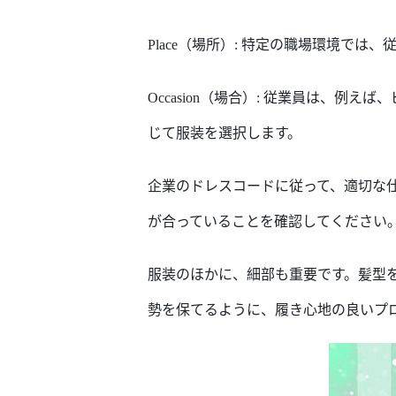
Place（場所）: 特定の
職場
環境では、
Occasion（場合）: 従業員は
、例えば、
じて服装を選択します。
企業の
ドレスコード
に従って、適切な
が
合っている
ことを確認
して
ください
服装のほかに、細部も重要です。髪型
勢を保
てるように、履き心地の良いプ