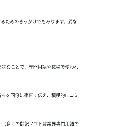
するための
きっかけでもあります
。異な
を読むことで、専門用語
や
職場
で使われ
持ちを同僚に
率直に伝え、積極的にコミ
ト（
多く
の翻訳ソフトは業界専門用語の