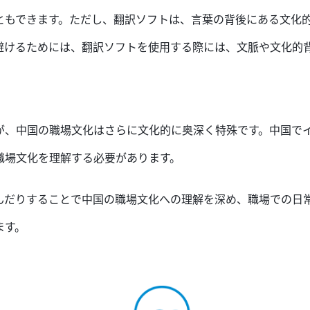
とも
できます
。ただし、翻訳ソフトは
、言葉の背後にある
文化
避けるためには
、翻訳ソフトを使用する際には、
文脈や文化的
が
、中国の職場文化は
さらに文化的に
奥深
く特殊です
。中国で
職場文化を理解する
必要があり
ます。
んだりすることで中国の職場文化への理解を深め、職場での日
ます。