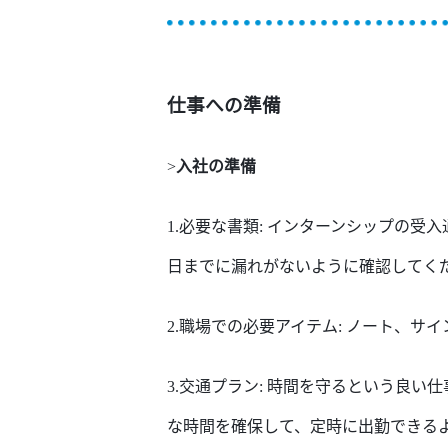
仕事へ
の準備
>
入
社の
準備
1.必要な書類: インターンシップの
受入
日まで
に
漏れがないように
確認
して
く
2.職場での必要アイテム: ノート、サ
3.交通プラン: 時間を守る
という
良
い
仕
な時間を確保して、定時に出勤できる