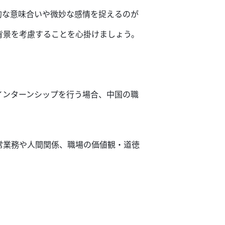
的な意味
合い
や微妙な感情を捉えるのが
背景を考慮
する
ことを心掛けましょう。
インターンシップを行う場合、
中国の職
常
業務
や人間関係、
職場の
価値観・道徳