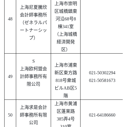
上海市崇明
上海尼夏騰欣
区城橋鎮東
会計師事務所
48
河沿
68号8
（ゼネラルパ
棟341室
ートナーシッ
（上海城橋
プ）
経済開発
区）
S
上海市浦東
上海欧柯盟会
新区東方路
021-50302294
49
計師事務所有
818号衆城
021-50581673
限公司
ビルAB区5
階
上海市黄浦
上海求是会計
区蓬莱路
50
師事務所有限
021-64186660
385弄4号
公司
310室