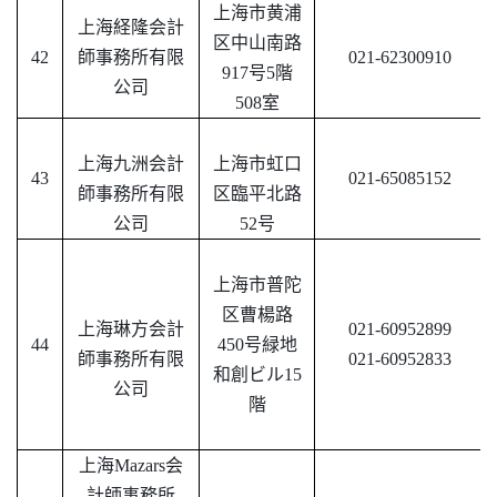
上海市黄浦
上海経隆会計
区中山南路
42
師事務所有限
021-62300910
917号5階
公司
508室
上海九洲会計
上海市虹口
43
021-65085152
師事務所有限
区臨平北路
公司
52号
上海市普陀
区曹楊路
上海琳方会計
021-60952899
44
450号緑地
師事務所有限
021-60952833
和創ビル15
公司
階
上海
Mazars会
計師事務所