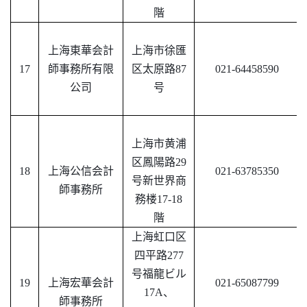
階
上海東華会計
上海市徐匯
17
師事務所有限
区太原路
87
021-64458590
公司
号
上海市黄浦
区鳳陽路
29
18
上海公信会計
021-63785350
号新世界商
師事務所
務楼17-18
階
上海虹口区
四平路
277
号福龍ビル
19
上海宏華会計
021-65087799
17A、
師事務所