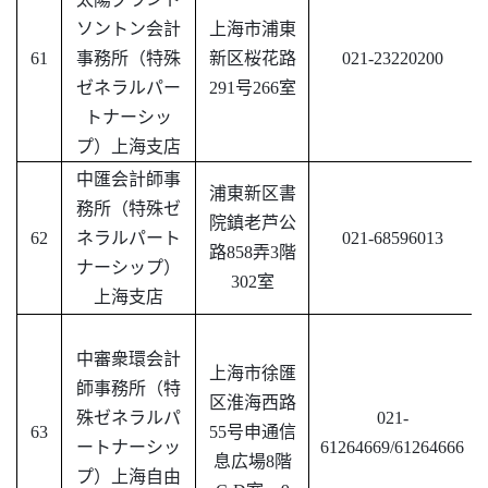
ソントン会計
上海市浦東
61
事務所（
特殊
新区桜花路
021-23220200
ゼネラルパー
291号266室
トナーシッ
プ
）上海支店
中匯会計師事
浦東新区書
務所（特殊ゼ
院鎮老芦公
62
ネラルパート
021-68596013
路
858弄3階
ナーシップ）
302室
上海支店
中審衆環会計
上海市徐匯
師事務所（特
区淮海西路
殊ゼネラルパ
021-
63
55号申通信
ートナーシッ
61264669/61264666
息広場8階
プ）上海自由