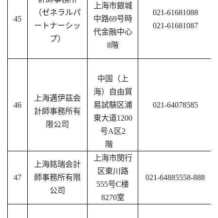
上海市銀城
（
ゼネラルパ
021-61681088
45
中路
69号時
ートナーシッ
021-61681087
代金融中心
プ
）
8階
中国（上
海）自由貿
上海邁伊茲会
46
易試験区浦
021-64078585
計師事務所有
東大道
1200
限公司
号A区2
階
上海市閔行
上海銘瑞会計
区東川路
47
師事務所有限
021-64885558-888
555号C楼
公司
8270室