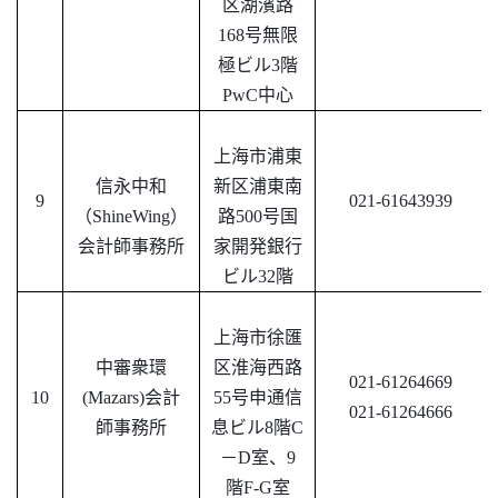
区湖濱路
168号無限
極ビル3階
PwC中心
上海市浦東
信永中和
新区浦東南
9
021-61643939
（
ShineWing）
路
500号国
会計師事務所
家開発銀行
ビル32階
上海市徐匯
中審衆環
区淮海西路
021-61264669
10
(Mazars)会計
55号申通信
021-61264666
師事務所
息ビル8階C
－D室、9
階F-G室