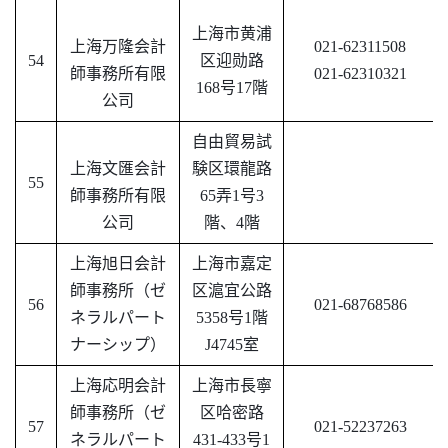
上海市黄浦
上海万隆会計
021-62311508
54
区迎勋路
師事務所有限
021-62310321
168号17階
公司
自由貿易試
上海文匯会計
験区環龍路
55
師事務所有限
65弄1号3
公司
階、4階
上海旭日会計
上海市嘉定
師事務所（ゼ
区滬宜公路
56
021-68768586
ネラルパート
5358号1階
ナーシップ）
J4745室
上海応明会計
上海市長寧
師事務所（ゼ
区哈密路
57
021-52237263
ネラルパート
431-433号1