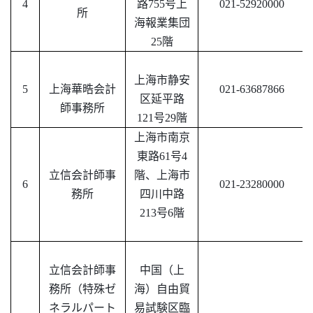
4
路
755号上
021-52920000
所
海報業集団
25階
上海市静安
5
上海華晧会計
021-63687866
区延平路
師事務所
121号29階
上海市南京
東路
61号4
立信会計師事
階、上海市
6
021-23280000
務所
四川中路
213号6階
立信会計師事
中国（上
務所（特殊
ゼ
海）自由貿
ネラル
パート
易試験区臨