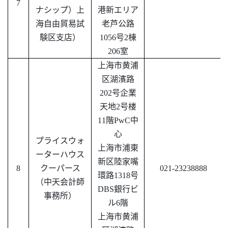
7
ナシップ）上
港新エリア
海自由貿易試
老芦公路
験区支店）
1056号2棟
206室
上海市黄浦
区湖濱路
202号企業
天地2号楼
11階PwC中
心
プライスウォ
上海市浦東
ーターハウス
新区陸家嘴
8
クーパース
021-23238888
環路
1318号
（
中天会計師
DBS銀行ビ
事務所
）
ル6階
上海市黄浦