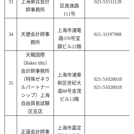
33
上海衆垚会計
021-55511128
区高逸路
師事務所
111号
上海市浦電
34
天健会計師事
021-31197988
路
370号宝
務所
鋼ビル22階
天職国際
（
Baker tilly）
会計師事務所
上海市浦東
（特殊ゼネラ
021-51028018
35
新区世紀大
ルパートナー
021-51028018
道
88号金茂
シップ）上海
ビル13階
自由貿易試験
区支店
上海市嘉定
正道会計師事