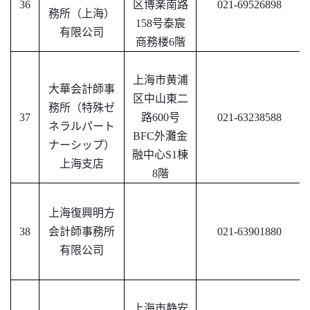
36
区博楽南路
021-69526898
務所（上海）
158号泰宸
有限公司
商務楼6階
上海市黄浦
大華会計師事
区中山東二
務所（特殊ゼ
37
路
600号
021-63238588
ネラルパート
BFC外灘金
ナーシップ）
融中心S1棟
上海支店
8階
上海復興明方
38
会計師事務所
021-63901880
有限公司
上海市静安