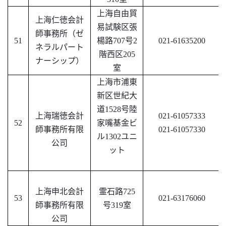
上海自由貿
上海仁徳会計
易試験区張
師事務所（ゼ
51
楊路
707号2
021-61635200
ネラルパート
階西区205
ナーシップ）
室
上海市浦東
新区世紀大
道
1528号陸
上海瑞徳会計
021-61057333
52
家
嘴
基金ビ
師事務所有限
021-61057330
ル
1302ユニ
公司
ット
上海申北会計
霊石路
725
53
021-63176060
師事務所有限
号319室
公司