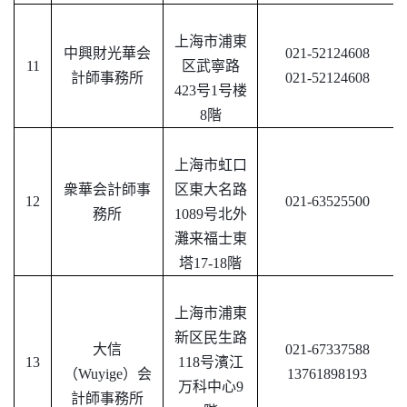
上海市浦東
中興財光華会
021-52124608
11
区武寧路
計師事務所
021-52124608
423号1号楼
8階
上海市虹口
衆華会計師事
区東大名路
12
021-63525500
務所
1089号北外
灘来福士東
塔17-18階
上海市浦東
新区民生路
大信
021-67337588
13
118号濱江
（
Wuyige）
会
13761898193
万科中心9
計師事務所