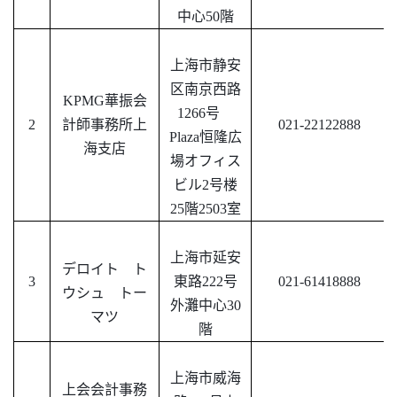
中心50階
上海市静安
区南京西路
KPMG華振会
1266号
2
計師事務所上
021-22122888
Plaza恒隆広
海支店
場オフィス
ビル2号楼
25階2503室
上海市延安
デロイト ト
3
東路
222号
021-61418888
ウシュ トー
外灘中心30
マツ
階
上海市威海
上会会計事務