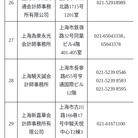
26
021-52918989
通会計師事務
北路
1715号
所有限公司
1201室
上海市鉄嶺
上海為衆永光
路
32号同葉
021-65043338，
27
会計師事務所
ビル4階
65043378
401-405室
上海市長寧
021-5239 0546
上海驍天誠会
路
855号亨
28
021-5239 8583
計師事務所
通国際ビル
021-5239 8595
12階
上海市古川
上海新嘉華会
路
166巷17
29
計師事務所有
号中駿天悦
021-61671100
限公司
中心T2棟3