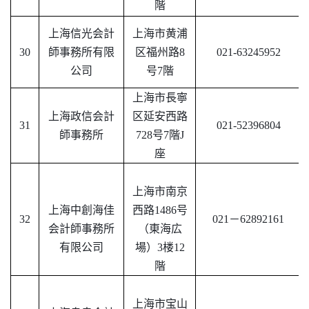
階
上海信光会計
上海市黄浦
30
師事務所有限
区福州路
8
021-63245952
公司
号7階
上海市長寧
上海政信会計
区延安西路
31
021-52396804
師事務所
728号7階J
座
上海市南京
上海中創海佳
西路
1486号
32
021－62892161
会計師事務所
（東海広
有限公司
場）3楼12
階
上海市宝山