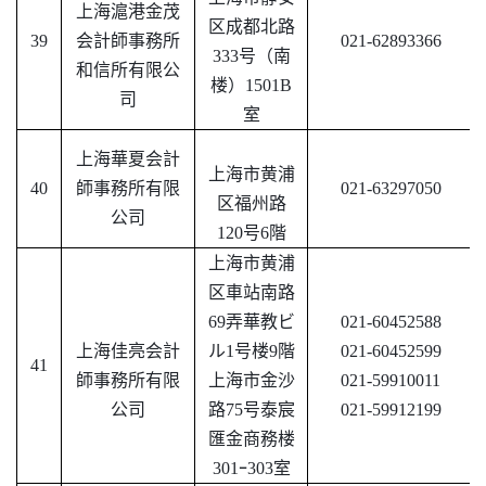
上海滬港金茂
区成都北路
39
会計師事務所
021-62893366
333号（南
和信所有限公
楼）1501B
司
室
上海華夏会計
上海市黄浦
40
師事務所有限
021-63297050
区福州路
公司
120号6階
上海市黄浦
区車站南路
69弄華教ビ
021-60452588
上海佳亮会計
ル1号楼9階
021-60452599
41
師事務所有限
上海市金沙
021-59910011
公司
路
75号泰宸
021-59912199
匯金商務楼
301
ｰ
303室