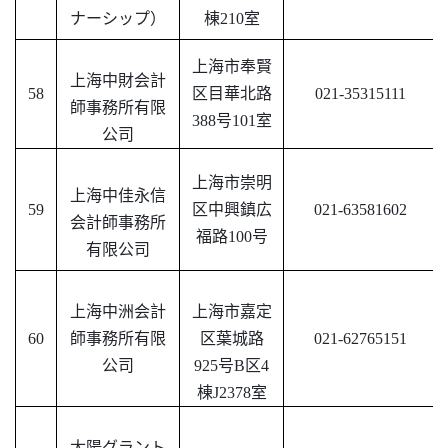
ナーシップ）
棟210室
上海市奉賢
上海中財会計
58
区目華北路
021-35315111
師事務所有限
388号101室
公司
上海市崇明
上海中佳永信
59
区中興鎮広
021-63581602
会計師事務所
福路
100号
有限公司
上海中洲会計
上海市嘉定
60
師事務所有限
区葉城路
021-62765151
公司
925号B区4
棟J2378室
太陽グラント